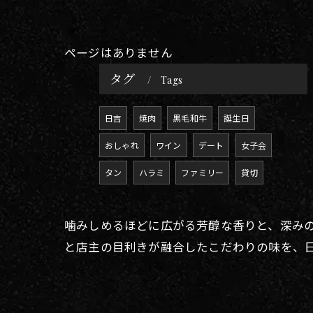
ページはありません
タグ
Tags
日吉
焼肉
黒毛和牛
誕生日
おしゃれ
ワイン
デート
女子会
タン
ハラミ
ファミリー
貸切
噛みしめるほどに広がる芳醇な香りと、深み
と店主の目利きが融合したこだわりの味を、