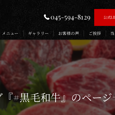
045-594-8129
公式L
メニュー
ギャラリー
お客様の声
ご挨拶
当
お
子
記
デ
グ『#黒毛和牛』のページ
接