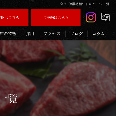
タグ『#黒毛和牛』のページ一覧
INEはこちら
ご予約はこちら
店の特徴
採用
アクセス
ブログ
コラム
いしい
連れ
念日
ィナー
一覧
待