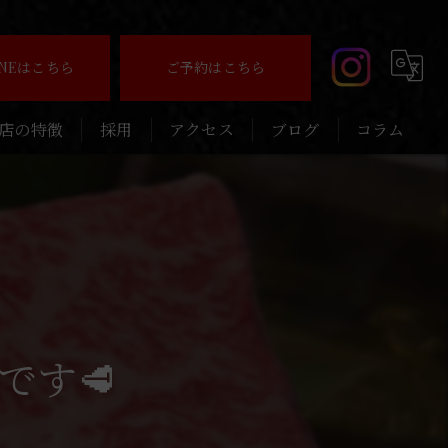
INEはこちら
ご予約はこちら
店の特徴
採用
アクセス
ブログ
コラム
いしい
連れ
念日
ィナー
です🥩
待