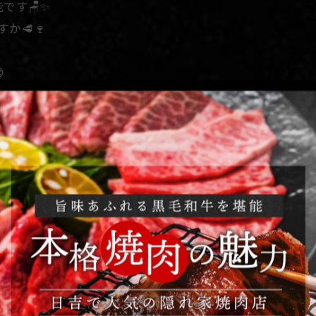
です🪑✨
か🥩🍷

肉を楽しめる空間をご用意しております🪑
黒毛和牛を専門として取り扱っており、ワインとの相性も
ワインを取り揃えております😍
／