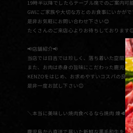
19時半以降でしたらテーブル席でのご案内可能
GWにご家族や大切な方とのお食事にいかがです
是非お気軽にお問い合わせ下さい😊
たくさんのご来店心よりお待ちしております
📢店舗紹介📢
当店では日吉では珍しく、落ち着いた空間で焼
また、お肉は赤身の旨味にこだわった鹿児島県産
KENZOをはじめ、お求めやすいコスパの良い
是非一度お試し下さい😊
＼本当に美味しい焼肉食べるなら焼肉 煉🥩✨
鹿児島から直送で届いた新鮮な黒毛和牛を