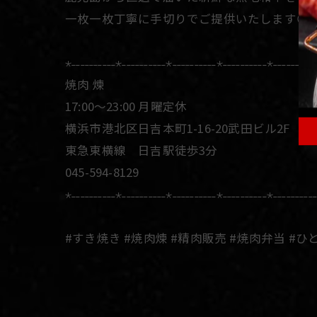
一枚一枚丁寧に手切りでご提供いたします😌
⋆˗˗˗˗˗˗˗˗˗˗⋆˗˗˗˗˗˗˗˗˗˗⋆˗˗˗˗˗˗˗˗˗˗⋆˗˗˗˗˗˗˗˗˗˗⋆˗˗˗˗˗˗˗˗˗
焼肉 煉
17:00〜23:00 月曜定休
横浜市港北区日吉本町1-16-20武田ビル2𝖥
東急東横線 日吉駅徒歩3分
045-594-8129
⋆˗˗˗˗˗˗˗˗˗˗⋆˗˗˗˗˗˗˗˗˗˗⋆˗˗˗˗˗˗˗˗˗˗⋆˗˗˗˗˗˗˗˗˗˗⋆˗˗˗˗˗˗˗˗˗
#すき焼き #焼肉煉 #精肉販売 #焼肉弁当 #