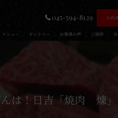
045-594-8129
公式L
メニュー
ギャラリー
お客様の声
ご挨拶
当
お
子
記
デ
んは！日吉「焼肉 煉」
接