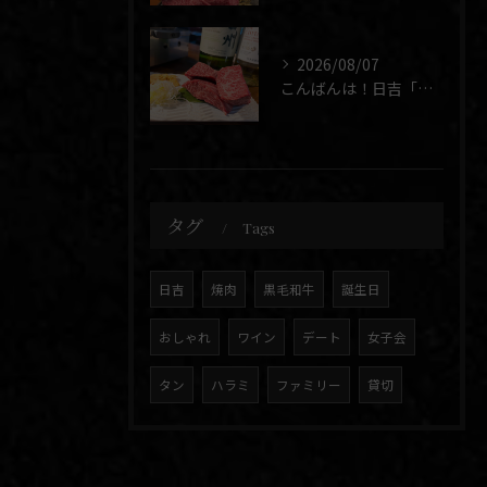
2026/08/07
こんばんは！日吉「焼肉 煉」です🥩
タグ
Tags
日吉
焼肉
黒毛和牛
誕生日
おしゃれ
ワイン
デート
女子会
タン
ハラミ
ファミリー
貸切