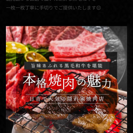
一枚一枚丁寧に手切りでご提供いたします😌
⋆˗˗˗˗˗˗˗˗˗˗⋆˗˗˗˗˗˗˗˗˗˗⋆˗˗˗˗˗˗˗˗˗˗⋆˗˗˗˗˗˗˗˗˗˗⋆˗˗˗˗˗˗˗˗˗˗⋆
焼肉 煉
17:00〜23:00 月曜定休
横浜市港北区日吉本町1-16-20武田ビル2𝖥
東急東横線 日吉駅徒歩3分
045-594-8129
⋆˗˗˗˗˗˗˗˗˗˗⋆˗˗˗˗˗˗˗˗˗˗⋆˗˗˗˗˗˗˗˗˗˗⋆˗˗˗˗˗˗˗˗˗˗⋆˗˗˗˗˗˗˗˗˗˗⋆
#すき焼き #焼肉煉 #精肉販売 #焼肉弁当 #ひとり焼肉 日
吉焼肉 日吉グルメ 日吉ディナー 東横線グルメ 東横線焼
肉 東横線