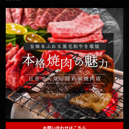
17:00〜23:00 月曜定休
横浜市港北区日吉本町1-16-20武田ビル2𝖥
東急東横線 日吉駅徒歩3分
045-594-8129
⋆˗˗˗˗˗˗˗˗˗˗⋆˗˗˗˗˗˗˗˗˗˗⋆˗˗˗˗˗˗˗˗˗˗⋆˗˗˗˗˗˗˗˗˗˗⋆˗˗˗˗˗˗˗˗˗˗⋆
#すき焼き #焼肉煉 #精肉販売 #焼肉弁当 #ひとり焼肉 日
吉焼肉 日吉グルメ 日吉ディナー 東横線グルメ 東横線焼
肉 東横線
< 前のページ
一覧に戻る
次のページ >
お問い合わせはこちら