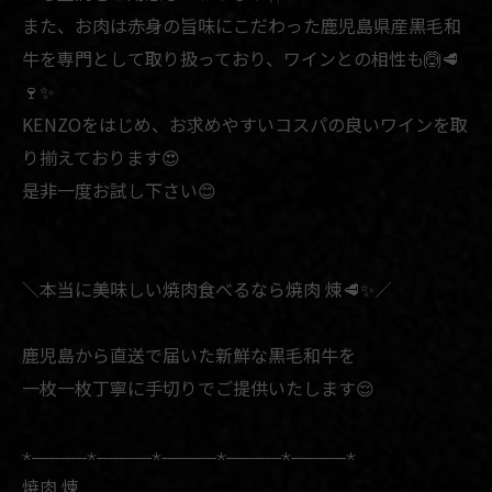
また、お肉は赤身の旨味にこだわった鹿児島県産黒毛和
牛を専門として取り扱っており、ワインとの相性も🙆🥩
🍷✨
KENZOをはじめ、お求めやすいコスパの良いワインを取
り揃えております😍
是非一度お試し下さい😊
＼本当に美味しい焼肉食べるなら焼肉 煉🥩✨／
鹿児島から直送で届いた新鮮な黒毛和牛を
一枚一枚丁寧に手切りでご提供いたします😌
⋆˗˗˗˗˗˗˗˗˗˗⋆˗˗˗˗˗˗˗˗˗˗⋆˗˗˗˗˗˗˗˗˗˗⋆˗˗˗˗˗˗˗˗˗˗⋆˗˗˗˗˗˗˗˗˗˗⋆
焼肉 煉