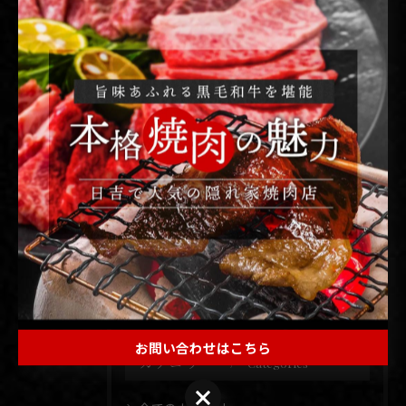
⋆˗˗˗˗˗˗˗˗˗˗⋆˗˗˗˗˗˗˗˗˗˗⋆˗˗˗˗˗˗˗˗˗˗⋆˗˗˗˗˗˗˗˗˗˗⋆˗˗˗˗˗˗˗˗˗˗⋆
#すき焼き #焼肉煉 #精肉販売 #焼肉弁当 #ひとり焼肉 日
吉焼肉 日吉グルメ 日吉ディナー 東横線グルメ 東横線焼
肉 東横線
< 前のページ
一覧に戻る
次のページ >
お問い合わせはこちら
カテゴリー
Categories