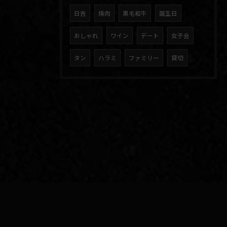
日吉
焼肉
黒毛和牛
誕生日
おしゃれ
ワイン
デート
女子会
タン
ハラミ
ファミリー
貸切