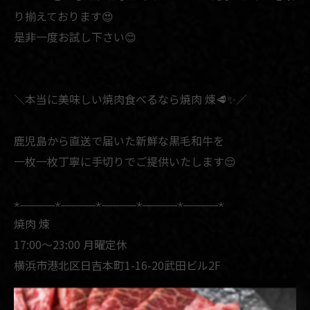
り揃えております😍
是非一度お試し下さい😊
＼本当に美味しい焼肉食べるなら焼肉 煉🥩✨／
鹿児島から直送で届いた新鮮な黒毛和牛を
一枚一枚丁寧に手切りでご提供いたします😌
⋆˗˗˗˗˗˗˗˗˗˗⋆˗˗˗˗˗˗˗˗˗˗⋆˗˗˗˗˗˗˗˗˗˗⋆˗˗˗˗˗˗˗˗˗˗⋆˗˗˗˗˗˗˗˗˗˗⋆
焼肉 煉
17:00〜23:00 月曜定休
横浜市港北区日吉本町1-16-20武田ビル2𝖥
東急東横線 日吉駅徒歩3分
045-594-8129