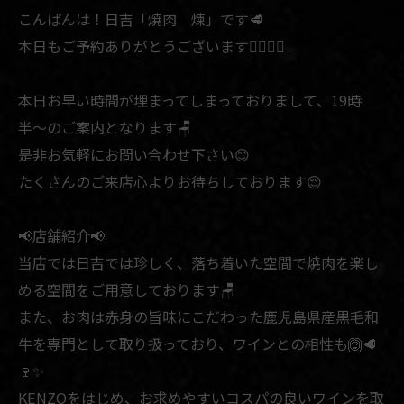
こんばんは！日吉「焼肉 煉」です🥩
本日もご予約ありがとうございます🙇🏻‍♂️✨
本日お早い時間が埋まってしまっておりまして、19時
半〜のご案内となります🪑
是非お気軽にお問い合わせ下さい😊
たくさんのご来店心よりお待ちしております😌
📢店舗紹介📢
当店では日吉では珍しく、落ち着いた空間で焼肉を楽し
める空間をご用意しております🪑
また、お肉は赤身の旨味にこだわった鹿児島県産黒毛和
牛を専門として取り扱っており、ワインとの相性も🙆🥩
🍷✨
KENZOをはじめ、お求めやすいコスパの良いワインを取