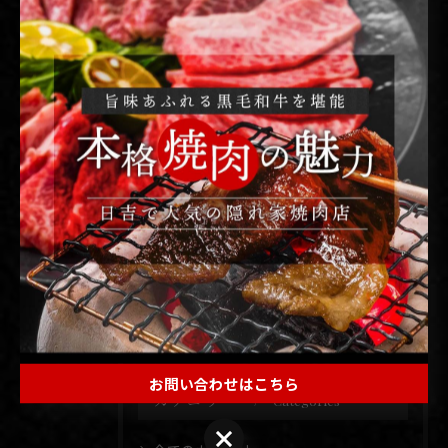
⋆˗˗˗˗˗˗˗˗˗˗⋆˗˗˗˗˗˗˗˗˗˗⋆˗˗˗˗˗˗˗˗˗˗⋆˗˗˗˗˗˗˗˗˗˗⋆˗˗˗˗˗˗˗˗˗˗⋆
#すき焼き #焼肉煉 #精肉販売 #焼肉弁当 #ひとり焼肉 日
吉焼肉 日吉グルメ 日吉ディナー 東横線グルメ 東横線焼
肉 東横線
< 前のページ
一覧に戻る
次のページ >
お問い合わせはこちら
カテゴリー
Categories