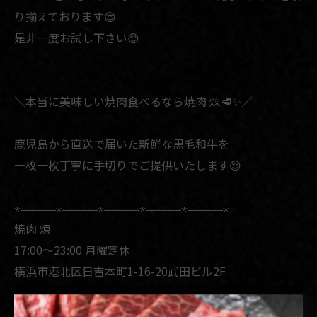
り揃えております😍
是非一度お試し下さい😊
＼本当に美味しい焼肉食べるなら焼肉 煉🥩✨／
鹿児島から直送で届いた新鮮な黒毛和牛を
一枚一枚丁寧に手切りでご提供いたします😌
⋆˗˗˗˗˗˗˗˗˗˗⋆˗˗˗˗˗˗˗˗˗˗⋆˗˗˗˗˗˗˗˗˗˗⋆˗˗˗˗˗˗˗˗˗˗⋆˗˗˗˗˗˗˗˗˗˗⋆
焼肉 煉
17:00〜23:00 月曜定休
横浜市港北区日吉本町1-16-20武田ビル2𝖥
東急東横線 日吉駅徒歩3分
045-594-8129