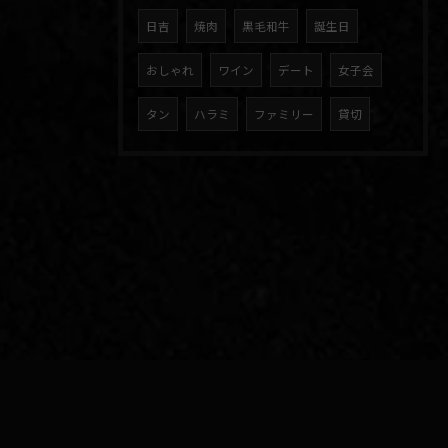
日吉
焼肉
黒毛和牛
誕生日
おしゃれ
ワイン
デート
女子会
タン
ハラミ
ファミリー
貸切