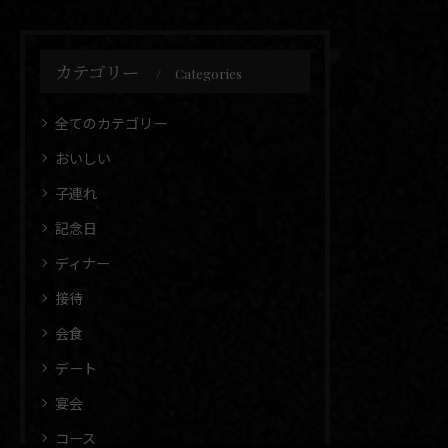
た！何かご不明点などござ
いただいております。ま
いましたら、お気軽にお問
た、当店では換気にこだわ
カテゴリー
い合わせください。
Categories
り、匂いの付きにくい環…
全てのカテゴリー
おいしい
子連れ
記念日
ディナー
接待
会食
デート
宴会
コース