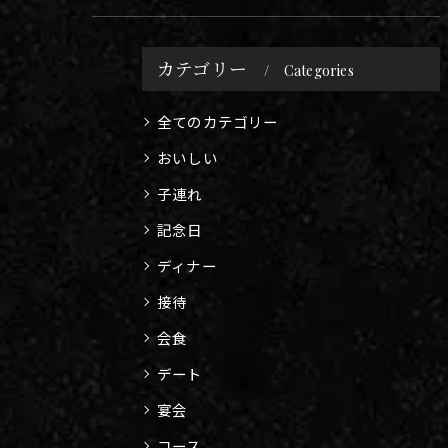
問わずお休みをいただいておりま…
カテゴリー
Categories
全てのカテゴリー
おいしい
子連れ
記念日
ディナー
接待
会食
デート
宴会
コース