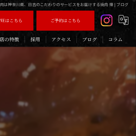
肉は神奈川県、日吉のこだわりのサービスをお届けする焼肉 煉 | ブログ
INEはこちら
ご予約はこちら
店の特徴
採用
アクセス
ブログ
コラム
いしい
連れ
念日
ィナー
待