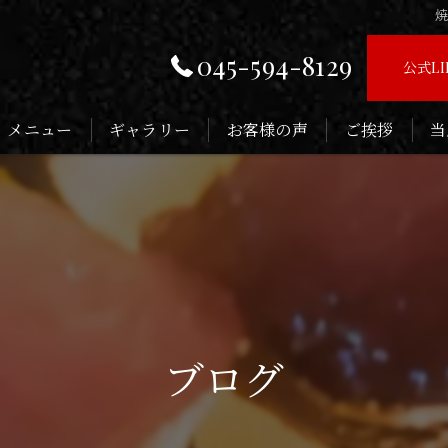
焼
045-594-8129
公式L
メニュー
ギャラリー
お客様の声
ご挨拶
当
お
子
記
デ
ブログ
接