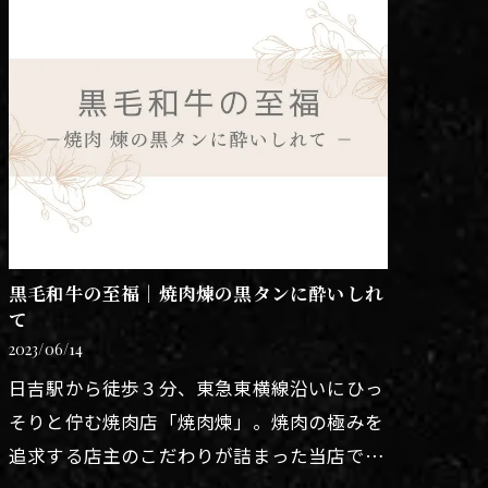
黒毛和牛の至福｜焼肉煉の黒タンに酔いしれ
て
2023/06/14
日吉駅から徒歩３分、東急東横線沿いにひっ
そりと佇む焼肉店「焼肉煉」。焼肉の極みを
追求する店主のこだわりが詰まった当店で