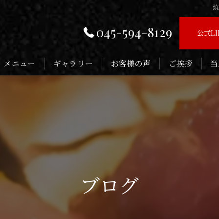
焼
045-594-8129
公式L
メニュー
ギャラリー
お客様の声
ご挨拶
当
お
子
記
デ
ブログ
接