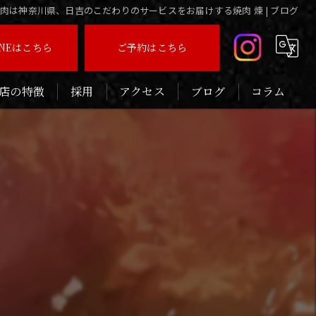
肉は神奈川県、日吉のこだわりのサービスをお届けする焼肉 煉 | ブログ
INEはこちら
ご予約はこちら
店の特徴
採用
アクセス
ブログ
コラム
いしい
連れ
念日
ィナー
待