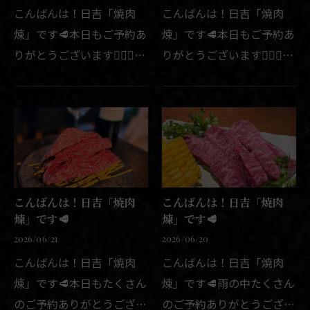
こんばんは！日吉「焼肉
こんばんは！日吉「焼肉
煉」です🥩本日もご予約あ
煉」です🥩本日もご予約あ
りがとうございます🙇🏻‍♂️本
りがとうございます🙇🏻‍♂️✨
日まだテーブル席に空きが
月曜日の定休日で英気を養
ございます🪑✨是非お気軽
え、今週も今日から元気に
にお問い合わせ下さい😊た
営業致します💪✨最近様々
くさんのご来店心よりお待
なお客様とお話をさせて頂
ちしております😌📢店舗紹
く機会が増えまして大変嬉
介📢…
し…
こんばんは！日吉「焼肉
こんばんは！日吉「焼肉
煉」です🥩
煉」です🥩
2026/06/21
2026/06/20
こんばんは！日吉「焼肉
こんばんは！日吉「焼肉
煉」です🥩本日もたくさん
煉」です🥩雨の中たくさん
のご予約ありがとうござい
のご予約ありがとうござい