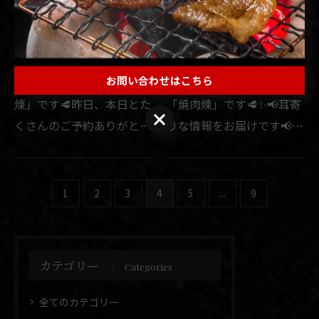
こんばんは！日吉「焼肉
おはようございます！日吉
煉」です🥩
「焼肉 煉」です🥩
2026/06/14
2026/06/13
お問い合わせはこちら
こんばんは！日吉「焼肉
おはようございます！日吉
煉」です🥩昨日、本日とた
「焼肉煉」です🥩✨📢耳寄
くさんのご予約ありがとう
りな情報をお届けです📢✨
ございます🙇🏻‍♂️✨お昼はバ
昨日•今日•明日と、横浜赤
ーガー🍔を食べていました
レンガ倉庫にて🍔
が、準備万端でお店も営業
JAPANBURGERCHANPION
1
2
3
4
5
...
9
致します💪✨お席まだ少し
SHIP🍔が開催されており
ご案内可能ですので、ご利
まして、当店で取り扱わせ
用…
て頂いている黒毛和…
カテゴリー
Categories
全てのカテゴリー