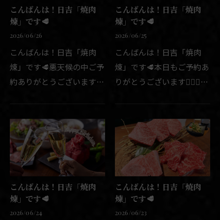
こんばんは！日吉「焼肉
こんばんは！日吉「焼肉
煉」です🥩
煉」です🥩
2026/06/26
2026/06/25
こんばんは！日吉「焼肉
こんばんは！日吉「焼肉
煉」です🥩悪天候の中ご予
煉」です🥩本日もご予約あ
約ありがとうございます
りがとうございます🙇🏻‍♂️✨
🙇🏻‍♂️✨台風が近づいている
当店では美味しい焼肉はも
みたいですね💦明日が本番
ちろん、美味しいお酒の肴
みたいですが、当店は営業
もご用意しております🍷✨
予定でございます🍷✨程度
是非お気軽に一杯お立ち寄
にはよりますが、もしお外
りください😊たくさんのご
に出…
来…
こんばんは！日吉「焼肉
こんばんは！日吉「焼肉
煉」です🥩
煉」です🥩
2026/06/24
2026/06/23