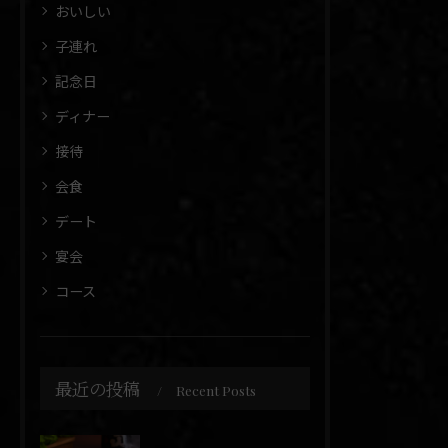
おいしい
子連れ
記念日
ディナー
接待
会食
デート
宴会
コース
最近の投稿
Recent Posts