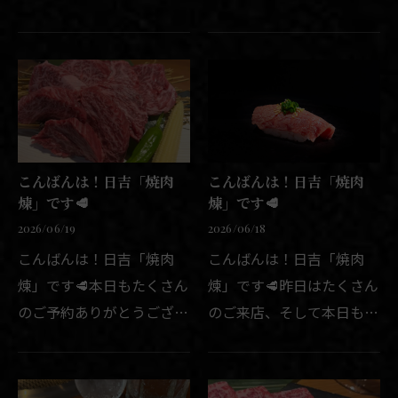
ます🙇🏻‍♂️✨昨日は大学時代
ます🙇🏻‍♂️✨新メニューのブ
の旧友が来てくれて楽しい
ルーチーズのポテトサラ
ひと時でした😊本日はお早
ダ、ありがたい事に好評頂
い時間テーブル席が埋まっ
いております✨ワインとの
てしまっておりまして、
相性も◎なので、是非一度
カ…
ご賞…
こんばんは！日吉「焼肉
こんばんは！日吉「焼肉
煉」です🥩
煉」です🥩
2026/06/19
2026/06/18
こんばんは！日吉「焼肉
こんばんは！日吉「焼肉
煉」です🥩本日もたくさん
煉」です🥩昨日はたくさん
のご予約ありがとうござい
のご来店、そして本日もご
ます🙇🏻‍♂️✨お早い時間まだ
予約ありがとうございます
テーブル席一席ご案内可能
🙇🏻‍♂️✨本日から煉特製「ブ
です🪑本日も最高のお肉と
ルーチーズのポテサラ〜ト