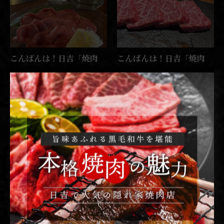
ワインの肴をご用意してお
リュフ風味〜」を始めます
りますので、是非お立ち
🥔✨中にはお肉も入ってい
寄…
る…
こんばんは！日吉「焼肉
こんばんは！日吉「焼肉
煉」です🥩
煉」です🥩
2026/06/17
2026/06/16
こんばんは！日吉「焼肉
こんばんは！日吉「焼肉
煉」です🥩本日もご予約あ
煉」です🥩本日も元気に営
りがとうございます🙇🏻‍♂️✨
業致します🍷✨暑くなった
お席まだ余裕ございます🪑
り寒くなったり気温の変化
✨是非お気軽にお問い合わ
が激しいですが皆様体調に
せ下さい😊たくさんのご来
はお気を付けて😣是非お肉
店心よりお待ちしておりま
を食べて元気をつけてくだ
す😌📢店舗紹介📢当店では
さい😊🥩たくさんのご来店
日吉で…
心よ…